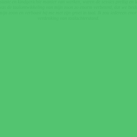
aste en kindgerichte manier van werken, waren de sessies prettig en l
as de taalontwikkeling van mijn zoon zo enorm verbeterd, dat we beslo
ijn zoon en verbaast hij me met zijn groei in taal. Ik zou iedereen enor
verdenking van taalachterstand.
Nieuwsgierig geworden?
end contact met ons op om de behandelmogelijkheden voor u of uw kin