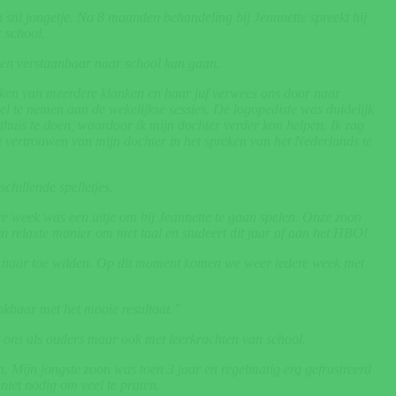
 stil jongetje. Na 8 maanden behandeling bij Jeannette spreekt hij
 school.
id en verstaanbaar naar school kan gaan.
preken van meerdere klanken en haar juf verwees ons door naar
 te nemen aan de wekelijkse sessies. De logopediste was duidelijk
 thuis te doen, waardoor ik mijn dochter verder kon helpen. Ik zag
et vertrouwen van mijn dochter in het spreken van het Nederlands te
chillende spelletjes.
ere week was een uitje om bij Jeannette te gaan spelen. Onze zoon
 relaxte manier om met taal en studeert dit jaar af aan het HBO!
ij naar toe wilden. Op dit moment komen we weer iedere week met
nkbaar met het mooie resultaat.”
t ons als ouders maar ook met leerkrachten van school.
en.
Mijn jongste zoon was toen 3 jaar en regelmatig erg gefrustreerd
niet nodig om veel te praten.