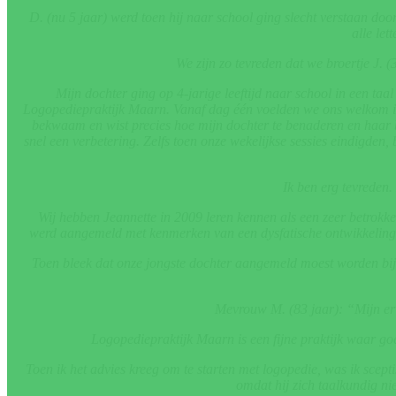
D. (nu 5 jaar) werd toen hij naar school ging slecht verstaan door
alle let
We zijn zo tevreden dat we broertje J. 
Mijn dochter ging op 4-jarige leeftijd naar school in een ta
Logopediepraktijk Maarn. Vanaf dag één voelden we ons welkom in 
bekwaam en wist precies hoe mijn dochter te benaderen en haar bij
snel een verbetering. Zelfs toen onze wekelijkse sessies eindigden
Ik ben erg tevreden.
Wij hebben Jeannette in 2009 leren kennen als een zeer betrokken
werd aangemeld met kenmerken van een dysfatische ontwikkeling. 
Toen bleek dat onze jongste dochter aangemeld moest worden bij
Mevrouw M. (83 jaar): “Mijn erv
Logopediepraktijk Maarn is een fijne praktijk waar go
Toen ik het advies kreeg om te starten met logopedie, was ik scep
omdat hij zich taalkundig ni