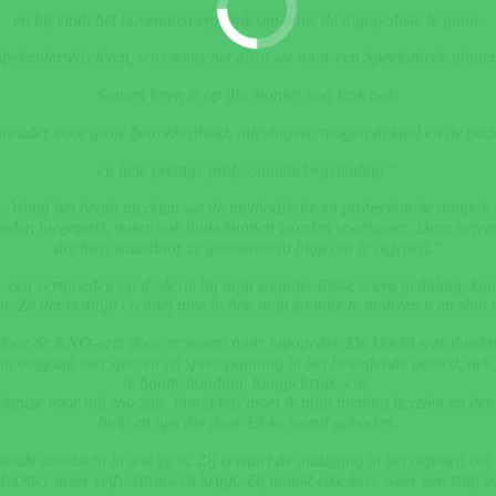
en
hij vindt het bovendien erg leuk om naar de logopediste te gaan.
pelenderwijs leren, was soms net alsof we naar een Speelotheek ginge
Samen leren is op die manier nog leuk ook.
nrader voor grote betrokkenheid, inlevingsvermogen in kind en de oud
en hele prettige professionele begeleiding.”
n. Vanaf het begin merkten we de methodische en professionele aanpak v
 worden toegepast, maar ook thuis kunnen worden voortgezet. Deze oefen
dochter, waardoor ze gemotiveerd blijft om te oefenen.”
. een vermoeden op dyslexie bij mijn zoontje. Elske is erg geduldig, kun
Ze denkt altijd creatief mee in hoe mijn zoontje te motiveren en sluit 
 door de KNO-arts doorverwezen naar logopedie. De klacht was dusdani
u omgaan met spieren en spierspanning in het betreffende gebied, nek, h
lichaamshouding, tonggebruik, enz.
/keuze voor mij zou zijn. Inmiddels moet ik mijn mening herzien en denk
hulp en tips die door Elske wordt geboden.
ende aandacht in wie zij is. Zij ervaart de uitdaging in het oefenen o
ochter meer zelfvertrouwen krijgt. Zij maakt elke keer weer een stap v