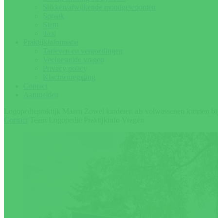
Slikken/afwijkende mondgewoonten
Spraak
Stem
Taal
Praktijkinformatie
Tarieven en vergoedingen
Veelgestelde vragen
Privacy policy
Klachtenregeling
Contact
Aanmelden
Logopediepraktijk Maarn
Zowel kinderen als volwassenen kunnen bij 
Contact
Team
Logopedie
Praktijkinfo
Vragen