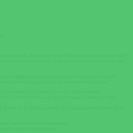
n.
ers
an haar werk. Zij heeft een brede, ruime kennis en biedt een breed
ingen zijn niet alleen nuttig, maar ook leuk en uitdagend voor onze
dig en betrokken en gebruikt prachtige en afwisselende (spel-)
daarbij zoveel mogelijk aan bij de interesses van mijn kind.”
g van aard dat KNO-arts mij verder niet kon helpen.
als, keel en leer ik hoe op de juiste manier te ademen, slikken,
 ik voor nu en op lange termijn veel baat te kunnen hebben bij de
m haar manier van leren te ontdekken.
ooruit in haar taalontwikkeling.