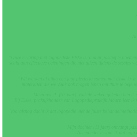
S
Aa
“Onze ervaring met logopediste Elske is ronduit positief te noeme
scala aan effectieve oefeningen die niet alleen tijdens de sessies
“Wij werken al bijna een jaar plezierig samen met Elske i.v.m
materialen die we vaak ook mogen lenen om thuis te oefenen. 
Mevrouw. A. (57 jaar): Enkele weken geleden ben ik
Bij Elske, praktijkhouder van Logopediepraktijk Maarn leer ik n
Vooralsnog dacht ik dat logopedie niet de juiste behandelmethode
Mijn dochter (11 jaar) ontvangt pass
Als moeder ervaar ik dat mijn d