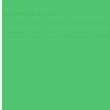
Logopediepraktijk Maarn
Logopediepraktijk Maarn is gevestigd in Gezondheidscentrum Maarn 
De logopedisten maken deel uit van een zorgvuldig opgebouwd profes
samen met andere disciplines zoals (kinder)ergotherapeuten, (kinder)f
Over ons