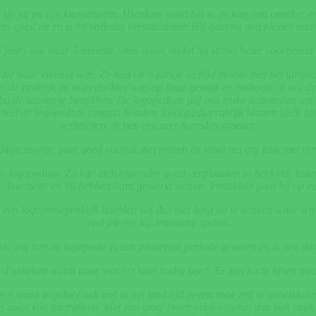
 de juf en zijn klasgenoten.
Hierdoor werd het in de klas een onzeker en
ters goed uit en is hij volledig verstaanbaar.
Hij gaat nu met plezier naar
(3 jaar) ook naar Jeannette laten gaan, zodat hij straks beter voorbere
al die haar vreemd was. Ze had op 6-jarige leeftijd moeite met het uits
de praktijk en mijn dochter was op haar gemak en enthousiast om deel
 de sessies te betrekken. De logopediste gaf ons leuke activiteiten om
, bleef de logopediste contact houden. Logopediepraktijk Maarn hielp h
verbeteren. Ik ben een zeer tevreden moeder.
 Mijn zoontje gaat goed vooruit met praten en vindt het erg leuk met vers
 logopediste. Zij kan zich bijzonder goed verplaatsen in het kind. Ied
Jeannette en hij hebben hard gewerkt samen. Inmiddels gaat hij op een
 een logopediepraktijk hoefden wij dus niet lang na te denken waar w
veel plezier bij Jeannette spelen.
aring met de logopedie is een plezierige periode geweest en ik ben da
ed gekeken wordt naar wat het kind nodig heeft. Er zijn korte lijnen me
tisch want
ik geloof ook wel in het kind tijd geven voor zelf te ontwikkel
et goed kon uitdrukken. Met een grote broer erbij was het dan ook vaak 