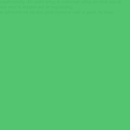
aagdrempelig. Als ouder kreeg ik voldoende uitleg om thuis aan de
ten weer te stoppen met de begeleiding.
m adviseren om bij deze professional te rade te gaan, bij enige
d te bespreken.