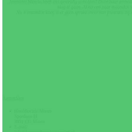
Jeannette Marcus heeft ons geweldig geholpen! Door haar enthousi
slag te gaan. Al na een paar maanden w
Nu 4 maanden later, is er geen sprake meer van frustratie bij m
Neem vrijblijv
Aanmelden
Hoofdlocatie Maarn
Sportlaan 11
3951 CG Maarn
E-mail